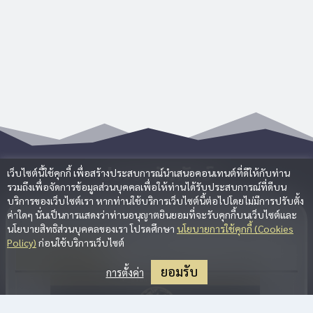
ประชาสัมพันธ์
เว็บไซต์นี้ใช้คุกกี้ เพื่อสร้างประสบการณ์นำเสนอคอนเทนต์ที่ดีให้กับท่าน
รวมถึงเพื่อจัดการข้อมูลส่วนบุคคลเพื่อให้ท่านได้รับประสบการณ์ที่ดีบน
บริการของเว็บไซต์เรา หากท่านใช้บริการเว็บไซต์นี้ต่อไปโดยไม่มีการปรับตั้ง
ค่าใดๆ นั่นเป็นการแสดงว่าท่านอนุญาตยินยอมที่จะรับคุกกี้บนเว็บไซต์และ
ข่าวสารและประกาศ
นโยบายสิทธิส่วนบุคคลของเรา โปรดศึกษา
นโยบายการใช้คุกกี้ (Cookies
Policy)
ก่อนใช้บริการเว็บไซต์
ข่าวสาร
ประกาศ
อื่น ๆ
ยอมรับ
การตั้งค่า