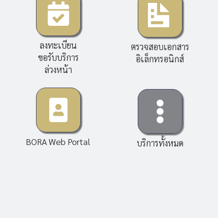
ลงทะเบียน
ตรวจสอบเอกสาร
ขอรับบริการ
อิเล็กทรอนิกส์
ล่วงหน้า
BORA Web Portal
บริการทั้งหมด