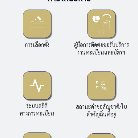
การเลือกตั้ง
คู่มือการติดต่อขอรับบริการ
งานทะเบียนและบัตรฯ
ระบบสถิติ
สถานะคำขอสัญชาติ/ใบ
ทางการทะเบียน
สำคัญถิ่นที่อยู่