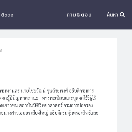
ถาม&ตอบ
ค้นหา
ติดต่อ
8
ทพมหานคร นายไชยวัฒน์ จุนถิระพงศ์ อธิบดีกรมการ
คคลผู้มีปัญหาสถานะ ทางทะเบียนและบุคคลไร้รัฐไร้
กและเยาวชน สถาบันนิติวิทยาศาสตร์ กรมการปกครอง
นางสาวเอมอร เสียงใหญ่ อธิบดีกรมคุ้มครองสิทธิและ