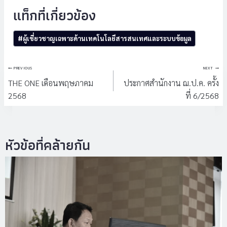
Post
#
ผู้เชี่ยวชาญเฉพาะด้านเทคโนโลยีสารสนเทศและระบบข้อมูล
Tags:
แนะแนว
PREVIOUS
NEXT
เรื่อง
THE ONE เดือนพฤษภาคม
ประกาศสำนักงาน ฌ.ป.ค. ครั้ง
2568
ที่ 6/2568