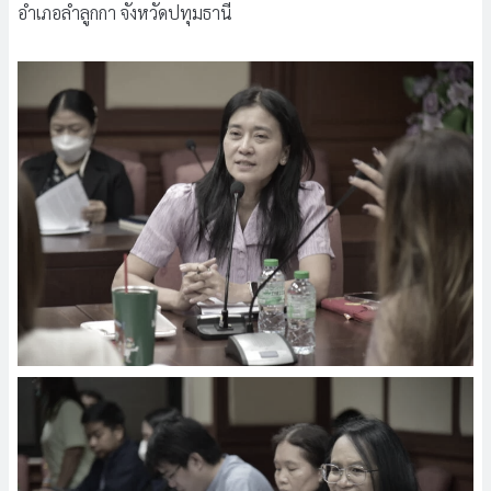
อำเภอลำลูกกา จังหวัดปทุมธานี