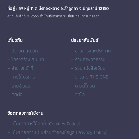
ที่อยู่ : 59 หมู่ 11 ต.บึงทองหลาง อ.ลำลูกกา จ.ปทุมธานี 12150
สงวนลิขสิทธิ์ © 2566 สำนักบริหารการทะเบียน กรมการปกครอง
เกี่ยวกับ
ประชาสัมพันธ์
– ประวัติ สน.บท.
– ข่าวสารและประกาศ
– โครงสร้าง สน.บท.
– รวมภาพกิจกรรม
– อำนาจหน้าที่
– รวมหนังสือเวียน
– การให้บริการ
– วารสาร THE ONE
– ถาม&ตอบ
– ดาวน์โหลด
– ติดต่อ
– วิดีโอ
ข้อตกลงการใช้งาน
– นโยบายการใช้คุกกี้ (Cookies Policy)
– นโยบายความเป็นส่วนตัวของข้อมูล (Privacy Policy)