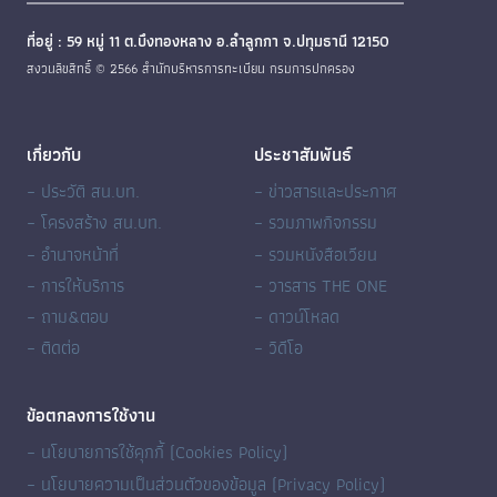
ที่อยู่ : 59 หมู่ 11 ต.บึงทองหลาง อ.ลำลูกกา จ.ปทุมธานี 12150
สงวนลิขสิทธิ์ © 2566 สำนักบริหารการทะเบียน กรมการปกครอง
เกี่ยวกับ
ประชาสัมพันธ์
– ประวัติ สน.บท.
– ข่าวสารและประกาศ
– โครงสร้าง สน.บท.
– รวมภาพกิจกรรม
– อำนาจหน้าที่
– รวมหนังสือเวียน
– การให้บริการ
– วารสาร THE ONE
– ถาม&ตอบ
– ดาวน์โหลด
– ติดต่อ
– วิดีโอ
ข้อตกลงการใช้งาน
– นโยบายการใช้คุกกี้ (Cookies Policy)
– นโยบายความเป็นส่วนตัวของข้อมูล (Privacy Policy)