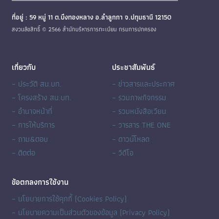
ที่อยู่ : 59 หมู่ 11 ต.บึงทองหลาง อ.ลำลูกกา จ.ปทุมธานี 12150
สงวนลิขสิทธิ์ © 2566 สำนักบริหารการทะเบียน กรมการปกครอง
เกี่ยวกับ
ประชาสัมพันธ์
– ประวัติ สน.บท.
– ข่าวสารและประกาศ
– โครงสร้าง สน.บท.
– รวมภาพกิจกรรม
– อำนาจหน้าที่
– รวมหนังสือเวียน
– การให้บริการ
– วารสาร THE ONE
– ถาม&ตอบ
– ดาวน์โหลด
– ติดต่อ
– วิดีโอ
ข้อตกลงการใช้งาน
– นโยบายการใช้คุกกี้ (Cookies Policy)
– นโยบายความเป็นส่วนตัวของข้อมูล (Privacy Policy)