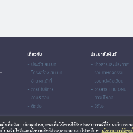
เกี่ยวกับ
ประชาสัมพันธ์
– ประวัติ สน.บท.
– ข่าวสารและประกาศ
– โครงสร้าง สน.บท.
– รวมภาพกิจกรรม
– อำนาจหน้าที่
– รวมหนังสือเวียน
– การให้บริการ
– วารสาร THE ONE
– ถาม&ตอบ
– ดาวน์โหลด
– ติดต่อ
– วิดีโอ
รวมถึงเพื่อจัดการข้อมูลส่วนบุคคลเพื่อให้ท่านได้รับประสบการณ์ที่ดีบนบริการของ
คุกกี้บนเว็บไซต์และนโยบายสิทธิส่วนบุคคลของเรา โปรดศึกษา
นโยบายการใช้คุกกี