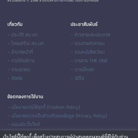
สงวนลิขสิทธิ์ © 2566 สำนักบริหารการทะเบียน กรมการปกครอง
เกี่ยวกับ
ประชาสัมพันธ์
– ประวัติ สน.บท.
– ข่าวสารและประกาศ
– โครงสร้าง สน.บท.
– รวมภาพกิจกรรม
– อำนาจหน้าที่
– รวมหนังสือเวียน
– การให้บริการ
– วารสาร THE ONE
– ถาม&ตอบ
– ดาวน์โหลด
– ติดต่อ
– วิดีโอ
ข้อตกลงการใช้งาน
– นโยบายการใช้คุกกี้ (Cookies Policy)
– นโยบายความเป็นส่วนตัวของข้อมูล (Privacy Policy)
– แผนผังเว็บไซต์
เว็บไซต์นี้ใช้คุกกี้ เพื่อสร้างประสบการณ์นำเสนอคอนเทนต์ที่ดีให้กับท่าน