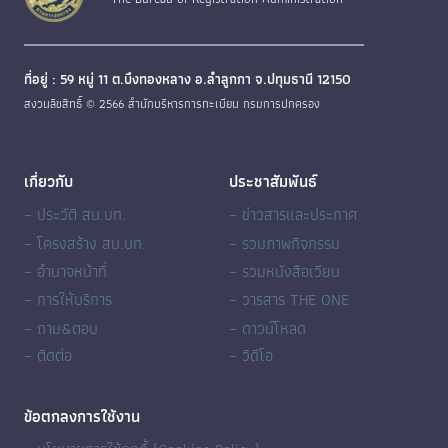
ที่อยู่ : 59 หมู่ 11 ต.บึงทองหลาง อ.ลำลูกกา จ.ปทุมธานี 12150
สงวนลิขสิทธิ์ © 2566 สำนักบริหารการทะเบียน กรมการปกครอง
เกี่ยวกับ
ประชาสัมพันธ์
– ประวัติ สน.บท.
– ข่าวสารและประกาศ
– โครงสร้าง สน.บท.
– รวมภาพกิจกรรม
– อำนาจหน้าที่
– รวมหนังสือเวียน
– การให้บริการ
– วารสาร THE ONE
– ถาม&ตอบ
– ดาวน์โหลด
– ติดต่อ
– วิดีโอ
ข้อตกลงการใช้งาน