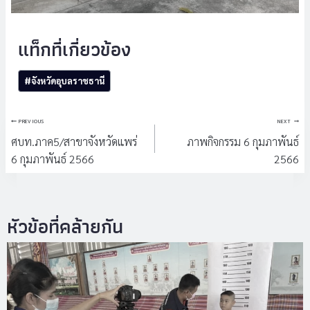
Post
#
จังหวัดอุบลราชธานี
Tags:
แนะแนว
PREVIOUS
NEXT
เรื่อง
ศบท.ภาค5/สาขาจังหวัดแพร่
ภาพกิจกรรม 6 กุมภาพันธ์
6 กุมภาพันธ์ 2566
2566