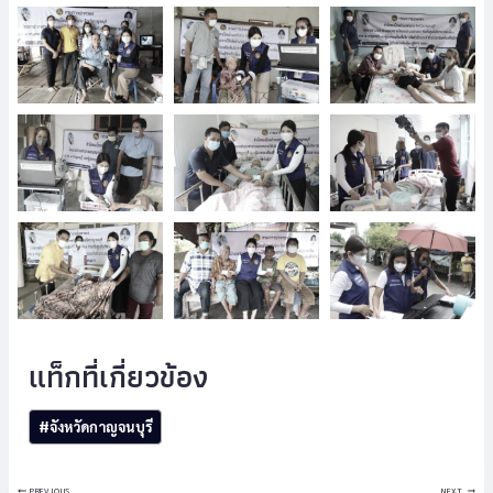
Post
#
จังหวัดกาญจนบุรี
Tags:
แนะแนว
PREVIOUS
NEXT