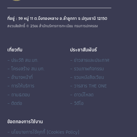
ที่อยู่ : 59 หมู่ 11 ต.บึงทองหลาง อ.ลำลูกกา จ.ปทุมธานี 12150
สงวนลิขสิทธิ์ © 2566 สำนักบริหารการทะเบียน กรมการปกครอง
เกี่ยวกับ
ประชาสัมพันธ์
– ประวัติ สน.บท.
– ข่าวสารและประกาศ
– โครงสร้าง สน.บท.
– รวมภาพกิจกรรม
– อำนาจหน้าที่
– รวมหนังสือเวียน
– การให้บริการ
– วารสาร THE ONE
– ถาม&ตอบ
– ดาวน์โหลด
– ติดต่อ
– วิดีโอ
ข้อตกลงการใช้งาน
– นโยบายการใช้คุกกี้ (Cookies Policy)