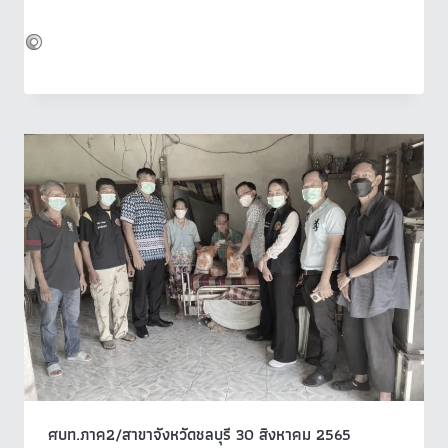
ศบท.ภาค2/สาขาจังหวัดชลบุรี 30 สิงหาคม 2565