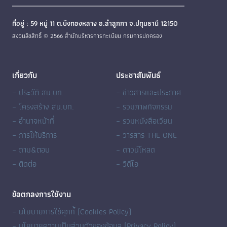
ที่อยู่ : 59 หมู่ 11 ต.บึงทองหลาง อ.ลำลูกกา จ.ปทุมธานี 12150
สงวนลิขสิทธิ์ © 2566 สำนักบริหารการทะเบียน กรมการปกครอง
เกี่ยวกับ
ประชาสัมพันธ์
– ประวัติ สน.บท.
– ข่าวสารและประกาศ
– โครงสร้าง สน.บท.
– รวมภาพกิจกรรม
– อำนาจหน้าที่
– รวมหนังสือเวียน
– การให้บริการ
– วารสาร THE ONE
– ถาม&ตอบ
– ดาวน์โหลด
– ติดต่อ
– วิดีโอ
ข้อตกลงการใช้งาน
– นโยบายการใช้คุกกี้ (Cookies Policy)
– นโยบายความเป็นส่วนตัวของข้อมูล (Privacy Policy)