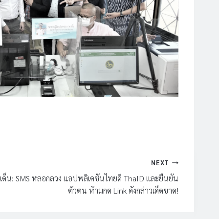
NEXT
เด็น: SMS หลอกลวง แอปพลิเคชันไทยดี ThaID และยืนยัน
ตัวตน ห้ามกด Link ดังกล่าวเด็ดขาด!