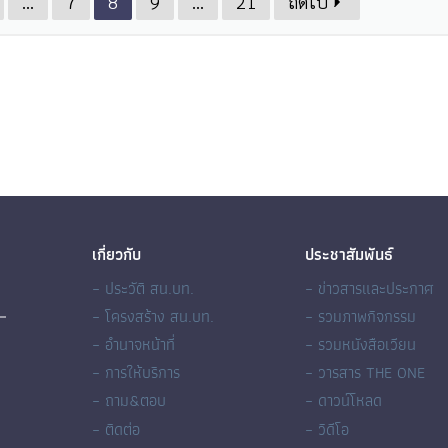
…
7
8
9
…
21
ถัดไป
เกี่ยวกับ
ประชาสัมพันธ์
– ประวัติ สน.บท.
– ข่าวสารและประกาศ
– โครงสร้าง สน.บท.
– รวมภาพกิจกรรม
– อำนาจหน้าที่
– รวมหนังสือเวียน
– การให้บริการ
– วารสาร THE ONE
– ถาม&ตอบ
– ดาวน์โหลด
– ติดต่อ
– วิดีโอ