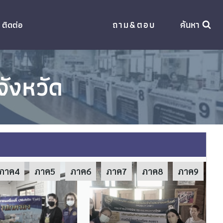
ถาม&ตอบ
ค้นหา
ติดต่อ
ังหวัด
ภาค4
ภาค5
ภาค6
ภาค7
ภาค8
ภาค9