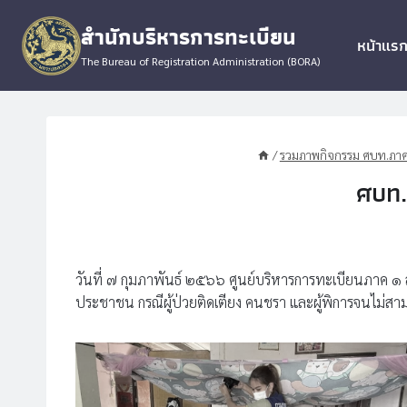
Skip
สำนักบริหารการทะเบียน
to
หน้าแร
content
The Bureau of Registration Administration (BORA)
/
รวมภาพกิจกรรม ศบท.ภาค
ศบท.
วันที่ ๗ กุมภาพันธ์ ๒๕๖๖ ศูนย์บริหารการทะเบียนภาค ๑
ประชาชน กรณีผู้ป่วยติดเตียง คนชรา และผู้พิการจนไม่สา