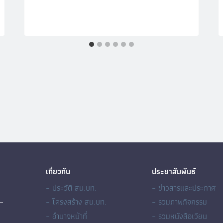
เกี่ยวกับ
ประชาสัมพันธ์
– ประวัติ สน.บท.
– ข่าวสารและประกาศ
– โครงสร้าง สน.บท.
– รวมภาพกิจกรรม
– อำนาจหน้าที่
– รวมหนังสือเวียน