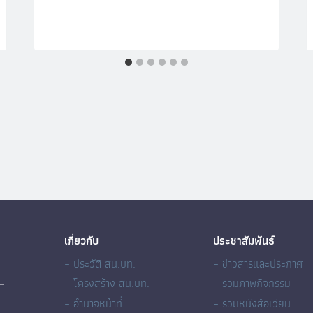
เกี่ยวกับ
ประชาสัมพันธ์
– ประวัติ สน.บท.
– ข่าวสารและประกาศ
– โครงสร้าง สน.บท.
– รวมภาพกิจกรรม
– อำนาจหน้าที่
– รวมหนังสือเวียน