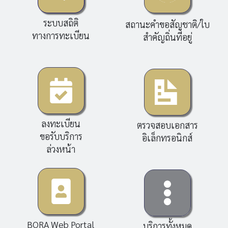
ระบบสถิติ
สถานะคำขอสัญชาติ/ใบ
ทางการทะเบียน
สำคัญถิ่นที่อยู่
ลงทะเบียน
ตรวจสอบเอกสาร
ขอรับบริการ
อิเล็กทรอนิกส์
ล่วงหน้า
BORA Web Portal
บริการทั้งหมด