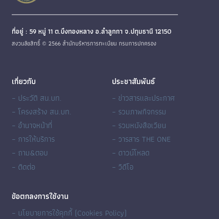
ที่อยู่ : 59 หมู่ 11 ต.บึงทองหลาง อ.ลำลูกกา จ.ปทุมธานี 12150
สงวนลิขสิทธิ์ © 2566 สำนักบริหารการทะเบียน กรมการปกครอง
เกี่ยวกับ
ประชาสัมพันธ์
– ประวัติ สน.บท.
– ข่าวสารและประกาศ
– โครงสร้าง สน.บท.
– รวมภาพกิจกรรม
– อำนาจหน้าที่
– รวมหนังสือเวียน
– การให้บริการ
– วารสาร THE ONE
– ถาม&ตอบ
– ดาวน์โหลด
– ติดต่อ
– วิดีโอ
ข้อตกลงการใช้งาน
– นโยบายการใช้คุกกี้ (Cookies Policy)