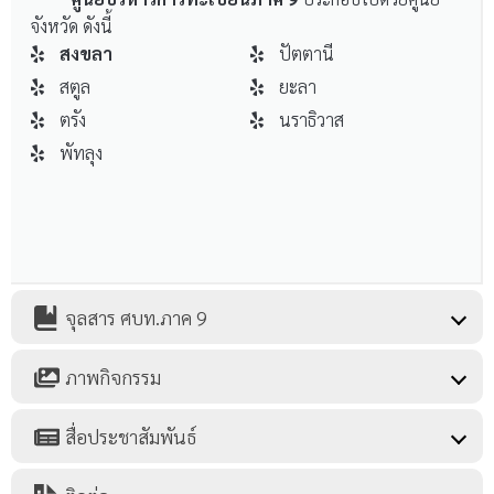
จังหวัด ดังนี้
สงขลา
ปัตตานี
สตูล
ยะลา
ตรัง
นราธิวาส
พัทลุง
จุลสาร ศบท.ภาค 9
ภาพกิจกรรม
สื่อประชาสัมพันธ์